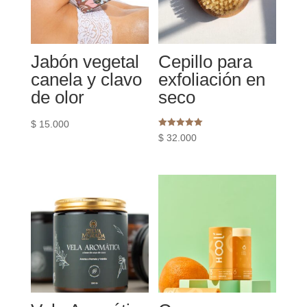
Jabón vegetal
Cepillo para
canela y clavo
exfoliación en
de olor
seco
$
15.000
Rated
$
32.000
5.00
out of 5