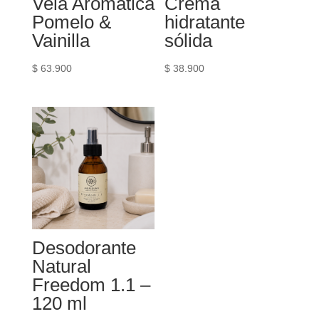
Vela Aromática
Crema
Pomelo &
hidratante
Vainilla
sólida
$
63.900
$
38.900
Desodorante
Natural
Freedom 1.1 –
120 ml