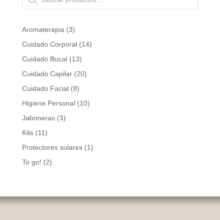
productos
3
Aromaterapia
3
products
14
Cuidado Corporal
14
products
13
Cuidado Bucal
13
products
20
Cuidado Capilar
20
products
8
Cuidado Facial
8
products
10
Higiene Personal
10
products
3
Jaboneras
3
products
11
Kits
11
products
1
Protectores solares
1
product
2
To go!
2
products