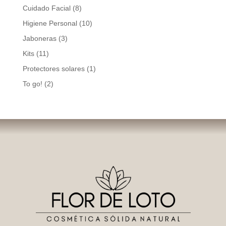
products
8
Cuidado Facial
8
products
10
Higiene Personal
10
products
3
Jaboneras
3
products
11
Kits
11
products
1
Protectores solares
1
product
2
To go!
2
products